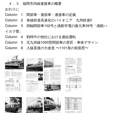
４．３ 福岡市内線連接車の概要
おわりに
Column 1 関節車・連節車・連接車の定義
Column 2 単線鉄道高速化のパイオニア 九州鉄道Ⅱ
Column 3 四軸関節車102号と函館市電の復元車39号「函館ハ
イカラ號」
Column 4 戦時中の他社における連結運転
Column 5 北九州線1000型関節車の意匠・車体デザイン
Column 6 入線直後の大改造 〜1101形の前面窓〜