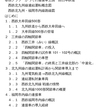
西鉄北九州線連結運転概念図
西鉄北九州・福岡市内線路線図
はじめに
１．西鉄大牟田線500形
１．１ 九州鉄道から西鉄大牟田線へ
１．２ 大牟田線500形の登場
２ 三井線の四軸関節車
２．１ 西鉄三井（みい）線概説
２．２ 「四軸関節車」の投入
２．３ 四軸関節車の試作車 101・102号の概説
２．４ 四軸関節車の車歴
２．５ 「四軸関節車」の終焉と三井線北部の「中速化」
３．北九州線の連結運転計画から関節車導入まで
３．１ 九州電気軌道→西鉄北九州線概説
３．２ 連結運転対象車両
３．３ 西鉄北九州線 戦後の情勢
３．４ 北九州線1000形関節車の概要
４．福岡市内線の連接車
４．１ 西鉄福岡市内線の概説
４．２ 連接車の導入経緯