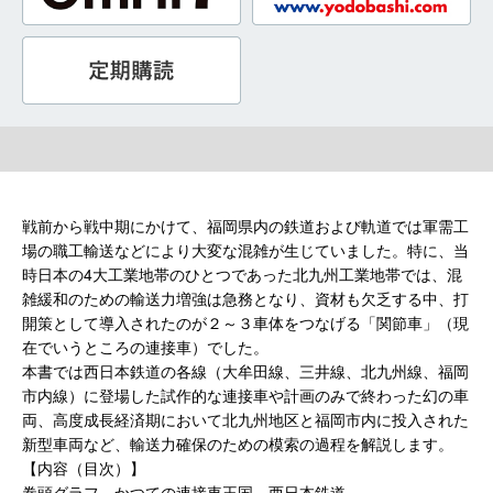
戦前から戦中期にかけて、福岡県内の鉄道および軌道では軍需工
場の職工輸送などにより大変な混雑が生じていました。特に、当
時日本の4大工業地帯のひとつであった北九州工業地帯では、混
雑緩和のための輸送力増強は急務となり、資材も欠乏する中、打
開策として導入されたのが２～３車体をつなげる「関節車」（現
在でいうところの連接車）でした。
本書では西日本鉄道の各線（大牟田線、三井線、北九州線、福岡
市内線）に登場した試作的な連接車や計画のみで終わった幻の車
両、高度成長経済期において北九州地区と福岡市内に投入された
新型車両など、輸送力確保のための模索の過程を解説します。
【内容（目次）】
巻頭グラフ かつての連接車王国 西日本鉄道