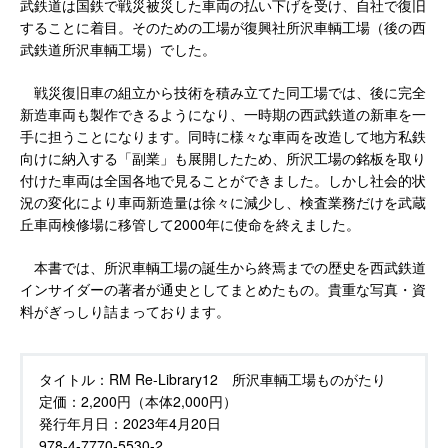
武鉄道は国鉄で戦災被災した車両の払い下げを受け、自社で復旧
することに着目。そのための工場が復興社所沢車輌工場（後の西
武鉄道所沢車輌工場）でした。
戦災復旧車の組立から技術を積み立てた同工場では、後に完全
新造車両も製作できるようになり、一時期の西武鉄道の新車を一
手に担うことになります。同時に様々な車両を改造して地方私鉄
向けに納入する「副業」も展開したため、所沢工場の銘板を取り
付けた車両は全国各地で見ることができました。しかし社会的状
況の変化により車両新造量は徐々に減少し、検査業務だけを武蔵
丘車両検修場に移管して2000年に使命を終えました。
本書では、所沢車輌工場の誕生から終焉までの歴史を西武鉄道
インサイダーの著者が通史としてまとめたもの。貴重な写真・資
料がぎっしり詰まっております。
タイトル：
RM Re-Library12 所沢車輌工場ものがたり
定価：
2,200円（本体2,000円）
発行年月日：
2023年4月20日
978-4-7770-5530-2