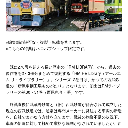
※編集部の許可なく複製・転載を禁じます。
※こちらの特典はネコパブショップ限定です。
既に270号を超える長い歴史の「RM LIBRARY」から、過去の
傑作巻を2～3冊分まとめて復刻する「RM Re-Library（アールエ
ム リ・ライブラリー）」。シリーズ12巻目は、かつての西武鉄
道の「所沢車輌工場ものがたり」となります。初出はRMライブ
ラリーの第30・31巻（西尾恵介・著）です。
終戦直後に武蔵野鉄道と（旧）西武鉄道が併合されて成立した
現在の西武鉄道では、通常は専門メーカーに発注する車両の新造
を、自社でまかなう方針を立てます。戦後の物資不足の状況下、
車両の新造に対して極めて厳格な統制がなされていましたが、西